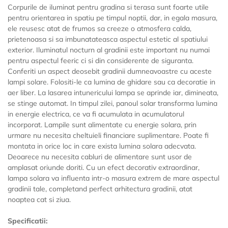
Corpurile de iluminat pentru gradina si terasa sunt foarte utile
pentru orientarea in spatiu pe timpul noptii, dar, in egala masura,
ele reusesc atat de frumos sa creeze o atmosfera calda,
prietenoasa si sa imbunatateasca aspectul estetic al spatiului
exterior. Iluminatul nocturn al gradinii este important nu numai
pentru aspectul feeric ci si din considerente de siguranta.
Conferiti un aspect deosebit gradinii dumneavoastre cu aceste
lampi solare. Folositi-le ca lumina de ghidare sau ca decoratie in
aer liber. La lasarea intunericului lampa se aprinde iar, dimineata,
se stinge automat. In timpul zilei, panoul solar transforma lumina
in energie electrica, ce va fi acumulata in acumulatorul
incorporat. Lampile sunt alimentate cu energie solara, prin
urmare nu necesita cheltuieli financiare suplimentare. Poate fi
montata in orice loc in care exista lumina solara adecvata.
Deoarece nu necesita cabluri de alimentare sunt usor de
amplasat oriunde doriti. Cu un efect decorativ extraordinar,
lampa solara va influenta intr-o masura extrem de mare aspectul
gradinii tale, completand perfect arhitectura gradinii, atat
noaptea cat si ziua.
Specificatii: