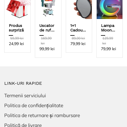
Produs
Uscator
1+1
Lampa
surpriză
de rufe
Cadou -
Moon
vertical
SoftSkin,
RGB cu
59,99 lei
169,99
89,00 lei
129,99
mobil si
un
ceas cu
24,99 lei
lei
79,99 lei
lei
pliabil
dispozitiv
alarma,
cu
de
lumina
99,99 lei
79,99 lei
suport
îndepărtare
si sunet,
umerase
a
difuzor
părului
Bluetooth
cu
si
cristale
incarcator
care
rapid
reduce
wireless
LINK-URI RAPIDE
părul și
încetinește
creșterea
Termenii serviciului
părului
Politica de confidențialitate
Politica de returnare și rambursare
Politică de livrare