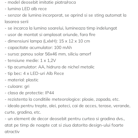
- model deosebit imitatie piatra/roca
- lumina LED alb rece
- senzor de lumina incorporat, se aprind si se sting automat la
lasarea serii
- se incarca la lumina soarelui, lumineaza timp indelungat
- usor de montat si amplasat oriunde, fara fire
- dimensiuni lampa (LxlxH): 15 x 12 x 10 cm
- capacitate acumulator: 100 mAh
- sursa: panou solar 56x46 mm, siliciu amorf
- tensiune medie: 1 x 1,2V
- tip acumulator: AA, hidrura de nichel metalic
- tip bec: 4 x LED-uri Alb Rece
- material: plastic
- culoare: gri
- clasa de protectie: IP44
- rezistenta la conditiile meteorologice: ploaie, zapada, etc.
- ideala pentru trepte, alei, poteci, cai de acces, terase, verande,
curte, gradina, etc.
- un element de decor deosebit pentru curtea si gradina dvs.,
atat pe timp de noapte cat si ziua datorita design-ului foarte
atractiv