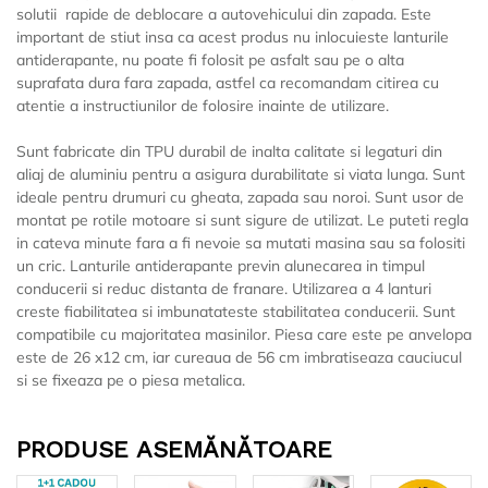
solutii rapide de deblocare a autovehicului din zapada. Este
important de stiut insa ca acest produs nu inlocuieste lanturile
antiderapante, nu poate fi folosit pe asfalt sau pe o alta
suprafata dura fara zapada, astfel ca recomandam citirea cu
atentie a instructiunilor de folosire inainte de utilizare.
Sunt fabricate din TPU durabil de inalta calitate si legaturi din
aliaj de aluminiu pentru a asigura durabilitate si viata lunga. Sunt
ideale pentru drumuri cu gheata, zapada sau noroi. Sunt usor de
montat pe rotile motoare si sunt sigure de utilizat. Le puteti regla
in cateva minute fara a fi nevoie sa mutati masina sau sa folositi
un cric. Lanturile antiderapante previn alunecarea in timpul
conducerii si reduc distanta de franare. Utilizarea a 4 lanturi
creste fiabilitatea si imbunatateste stabilitatea conducerii. Sunt
compatibile cu majoritatea masinilor. Piesa care este pe anvelopa
este de 26 x12 cm, iar cureaua de 56 cm imbratiseaza cauciucul
si se fixeaza pe o piesa metalica.
PRODUSE ASEMĂNĂTOARE