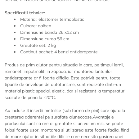
Specificatii tehnice:
Material: elastomer termoplastic
Culoare: galben
Dimensiune banda 26 x12 cm
Dimensiune curea 56 cm
Greutate set: 2 kg
Continut pachet: 4 benzi antiderapante
Produs de prim ajutor pentru situatia in care, pe timpul iernii,
ramaneti impotmoliti in zapada, iar montarea lanturilor
antiderapante ar fi foarte dificila. Este potrivit pentru toate
tipurile de anvelope de autoturisme, sunt realizate dintr-un
material plastic special, elastic, dar si rezistent la temperaturi
scazute de pana la -20°C.
Au incluse 4 insertii metalice (sub forma de pini) care ajuta la
cresterea aderentei pe surafate alunecoase.Avantajele
produsului sunt ca are o greutate si un volum mic, se poate
folosi foarte usor, montarea si utilizarea este foarte facila, fiind
de mare ajutor in situatiile dificile care necesita gasirea unei