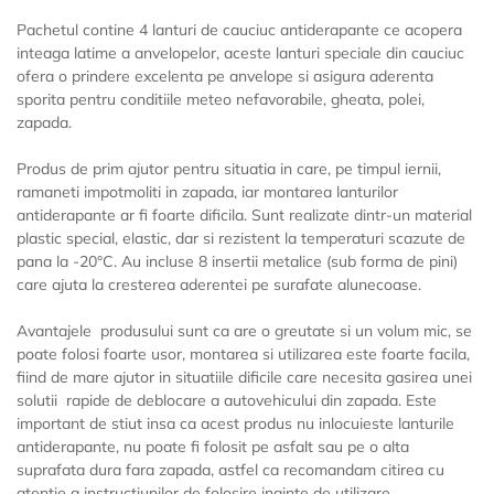
Pachetul contine 4 lanturi de cauciuc antiderapante ce acopera
inteaga latime a anvelopelor, aceste lanturi speciale din cauciuc
ofera o prindere excelenta pe anvelope si asigura aderenta
sporita pentru conditiile meteo nefavorabile, gheata, polei,
zapada.
Produs de prim ajutor pentru situatia in care, pe timpul iernii,
ramaneti impotmoliti in zapada, iar montarea lanturilor
antiderapante ar fi foarte dificila. Sunt realizate dintr-un material
plastic special, elastic, dar si rezistent la temperaturi scazute de
pana la -20°C. Au incluse 8 insertii metalice (sub forma de pini)
care ajuta la cresterea aderentei pe surafate alunecoase.
Avantajele produsului sunt ca are o greutate si un volum mic, se
poate folosi foarte usor, montarea si utilizarea este foarte facila,
fiind de mare ajutor in situatiile dificile care necesita gasirea unei
solutii rapide de deblocare a autovehicului din zapada. Este
important de stiut insa ca acest produs nu inlocuieste lanturile
antiderapante, nu poate fi folosit pe asfalt sau pe o alta
suprafata dura fara zapada, astfel ca recomandam citirea cu
atentie a instructiunilor de folosire inainte de utilizare