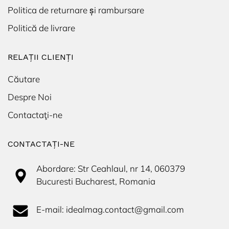
noapte,
Politica de returnare și rambursare
aplicatie
Yoosee,
Politică de livrare
Alb
RELAȚII CLIENȚI
Căutare
Despre Noi
Contactaţi-ne
CONTACTAŢI-NE
Abordare: Str Ceahlaul, nr 14, 060379
Bucuresti Bucharest, Romania
E-mail: idealmag.contact@gmail.com