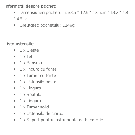
Informatii despre pachet:
Dimensiunea pachetului: 33.5 * 12.5 * 12.5cm / 13.2 * 4.9
* 4.9in;
Greutatea pachetului: 1146g;
Lista ustensile:
1 x Cleste
1 x Tel
1 x Pensula
1 x lingura cu fante
1 x Turner cu fante
1 x Ustensila paste
1 x Lingura
1 x Spatula
1 x Lingura
1 x Turner solid
1 x Ustensila de ciorba
1 x Suport pentru instrumente de bucatarie