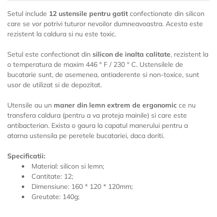
Setul include
12 ustensile pentru gatit
confectionate din silicon
care se vor potrivi tuturor nevoilor dumneavoastra. Acesta este
rezistent la caldura si nu este toxic.
Setul este confectionat din
silicon de inalta calitate
, rezistent la
o temperatura de maxim 446 ° F / 230 ° C. Ustensilele de
bucatarie sunt, de asemenea, antiaderente si non-toxice, sunt
usor de utilizat si de depozitat.
Utensile au un
maner din lemn extrem de ergonomic
ce nu
transfera caldura (pentru a va proteja mainile) si care este
antibacterian. Exista o gaura la capatul manerului pentru a
atarna ustensila pe peretele bucatariei, daca doriti.
Specificatii:
Material: silicon si lemn;
Cantitate: 12;
Dimensiune: 160 * 120 * 120mm;
Greutate: 140g;