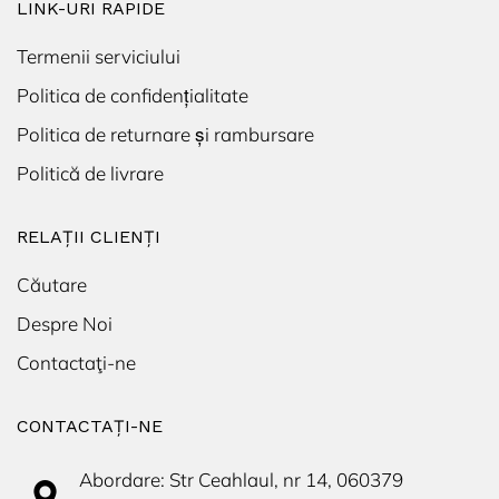
LINK-URI RAPIDE
alarma,
senzor
de
Termenii serviciului
miscare,
vedere
Politica de confidențialitate
de
noapte,
Politica de returnare și rambursare
aplicatie
Yoosee,
Politică de livrare
Alb
RELAȚII CLIENȚI
Căutare
Despre Noi
Contactaţi-ne
CONTACTAŢI-NE
Abordare: Str Ceahlaul, nr 14, 060379