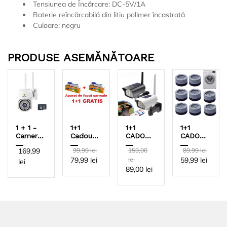
Tensiunea de Încărcare: DC-5V/1A
Baterie reîncărcabilă din litiu polimer încastrată
Culoare: negru
PRODUSE ASEMĂNĂTOARE
1 + 1 -
1+1
1+1
1+1
Camera
Cadou -
CADOU
CADOU
de
Aparat
-
- Set 4
169,99
99,99 lei
159,00
89,99 lei
Supraveghere
Profesional
Cameră
suporti
79,99 lei
lei
59,99 lei
WiFi
de
video
anti-
lei
Jortan
Făcut
falsă 35
zgomot
89,00 lei
+ 2 x
Sarmale
LED,
și anti
Card 32
pentru
vibratii
GB,
exterior
pentru
JTZ-
mașina
8161QJ
de
2MP,
spălat
Full HD,