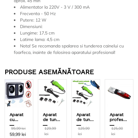
aprox. 45 min
Alimentator la 220V - 3 V / 300 mA
Frecventa - 50 Hz
Putere: 12 W
Dimensiuni:
Lungime: 17,5 cm
Latime lama: 4,5 cm
Nota! Se recomanda spalarea si tunderea cainelui cu
foarfeca, inainte de folosirea aparatului profesional!
PRODUSE ASEMĂNĂTOARE
Aparat
Aparat
Aparat
Aparat
cu
de tuns
de tuns
profesional
ultrasunete
animale,
animale,
pentru
99,99 lei
129,99
129,99
125,00
contra
4
4
tuns
59,99 lei
lei
lei
lei
rozatoare
capete
capete
caini