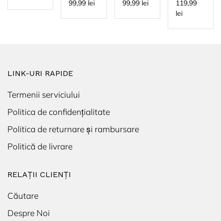
si
diverse
diverse
99,99 lei
99,99 lei
119,99
gandaci
marimi,
marimi,
lei
accesorii
accesorii
incluse,
incluse,
pentru
pentru
orice tip
orice tip
par
par +
Manusa
pentru
LINK-URI RAPIDE
par de
animale
CADOU
Termenii serviciului
Politica de confidențialitate
Politica de returnare și rambursare
Politică de livrare
RELAȚII CLIENȚI
Căutare
Despre Noi