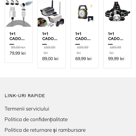
1+1
1+1
1+1
1+1
CADOU
CADOU
CADOU
CADOU
- Cablu
-
Lanterna
Lanterna
99,00 lei
159,00
109,99
189,99
de
Cameră
2in1
Profesionala
79,99 lei
lei
lei
lei
incarcare
video
COB
de cap
3 in 1
falsă 35
Camping
reglabila
89,00 lei
69,99 lei
99,99 lei
magnetic
LED,
LED
cu triplu
cu mufa
pentru
10W,
LED
lightning,
exterior
Incarcare
Puternic
micro-
Solara,
USB si
USB
type C
Power
Bank,
LINK-URI RAPIDE
Negru
Termenii serviciului
Politica de confidențialitate
Politica de returnare și rambursare