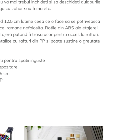
u va mai trebui inchideti si sa deschideti dulapurile
nga cu zahar sau faina etc.
and 12.5 cm latime ceea ce o face sa se potriveasca
icei ramane nefolosita. Rotile din ABS ale etajerei,
tajera putand fi trasa usor pentru acces la rafturi.
talice cu rafturi din PP si poate sustine o greutate
oti pentru spatii inguste
epozitare
.5 cm
PP