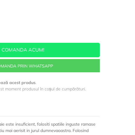
COMANDA ACUM!
MANDA PRIN WHATSAPP
ează acest produs
.
st moment produsul în coșul de cumpărături.
e este insuficient, folositi spatiile inguste ramase
atiu mai aerisit in jurul dumnevaoastra. Folosind