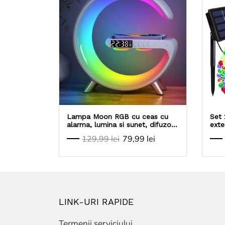
Lampa Moon RGB cu ceas cu
Set 
alarma, lumina si sunet, difuzor
exte
Bluetooth si incarcator rapid
129,99 lei
79,99 lei
wireless
LINK-URI RAPIDE
Termenii serviciului