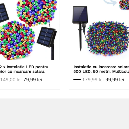
2 x Instalatie LED pentru
Instalatie cu incarcare solara
rior cu incarcare solara
500 LED, 50 metri, Multicolo
12-14 ore de functionare +
149,00 lei
79,99 lei
179,99 lei
99,99 lei
Instalatie solara 100 LED, 10
metri CADOU