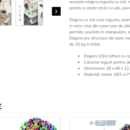
aceasta etajera ingusta cu roti, n
pentru a cauta sticla cu ulei, pu
Etajera cu roti este ingusta, av
in orice nisa din casa care de ob
permite usurinta ln manipulare, e
Etajera are structura din bare me
de 20 kg in total.
Etajera 2/3/4 rafturi cu r
Carucior ingust pentru d
Dimensiuni:
39 x 86 x 12
Material: metal, ABS si 
E