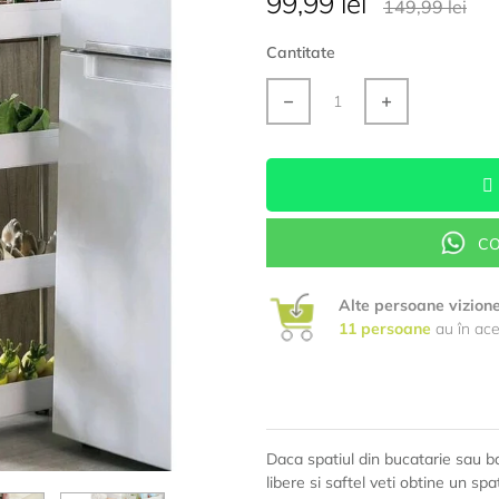
99,99 lei
149,99 lei
Cantitate
CO
Alte persoane vizion
11
persoane
au în ace
Daca spatiul din bucatarie sau bai
libere si saftel veti obtine un sp